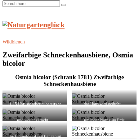
Wildbienen
Zweifarbige Schneckenhausbiene, Osmia
bicolor
Osmia bicolor (Schrank 1781) Zweifarbige
Schneckenhausbiene
11:15 Uhr: sie arbeitet bereits ca.
das Haus wird gedreht…
eine Stunde. Erde wir unter dem
Haus hervorgeholt
und weiter gedreht…
um mehr Platz zum Erde
hervorholen zu haben
die Erdmulde ist fast tief genug