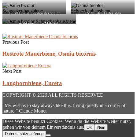
und das Haus wieder gedreht
12:30 Uhr: die ersten der vielen
15:30 Uhr: Fertig, das
getrockneten Grashalme
Schneckenhaus ist nicht mehr zu
sehen
wohl verdiente Mahlzeit
Previous Post
Rostrote Mauerbiene, Osmia bicornis
Next Post
Langhornbiene, Eucera
COPYRIGHT © 2026 ALL RIGHTS RESERVED
"My wish is to stay always like this, living quietly in a corner of
nature.” Claude Monet
Diese Website benutzt Cookies. Wenn du die Website weiter nutzt,
gehen wir von deinem Einverständnis aus.
OK
Nein
Datenschutzerklärung