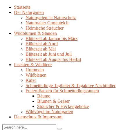
Startseite
Der Naturgarten
Naturgarten ist Naturschutz
Naturnaher Gartenteich
Heimische Sträucher
Wildblumen & Stauden
Blütezeit ab Januar bis März
Blütezeit ab April
Blütezeit ab Mai
Blütezeit ab Juni und Juli
Blütezeit ab August bis Herbst
Insekten & Wildtiere
Hummeln
Wildbienen
Käfer
Schmetterlinge Tagfalter & Tagaktive Nachtfalter
Futterpflanzen für Schmetterlingsraupen
Bäume
Blumen & Gräser
Sträucher & Heckengehölze
Wildvögel im Naturgarten
Datenschutz & Impressum