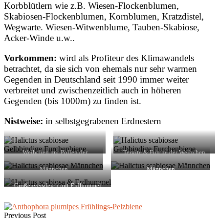
Korbblütlern wie z.B. Wiesen-Flockenblumen,
Skabiosen-Flockenblumen, Kornblumen, Kratzdistel,
Wegwarte. Wiesen-Witwenblume, Tauben-Skabiose,
Acker-Winde u.w..
Vorkommen:
wird als Profiteur des Klimawandels
betrachtet, da sie sich von ehemals nur sehr warmen
Gegenden in Deutschland seit 1990 immer weiter
verbreitet und zwischenzeitlich auch in höheren
Gegenden (bis 1000m) zu finden ist.
Nistweise:
in selbstgegrabenen Erdnestern
Weibchen mit Pollen der
Tergite & Furche der Weibchen
Mazedonischen Witwenblume
Männchen
Männchen
Größenvergleich mit Erdhummel
Previous Post