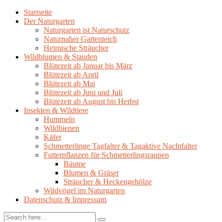
Startseite
Der Naturgarten
Naturgarten ist Naturschutz
Naturnaher Gartenteich
Heimische Sträucher
Wildblumen & Stauden
Blütezeit ab Januar bis März
Blütezeit ab April
Blütezeit ab Mai
Blütezeit ab Juni und Juli
Blütezeit ab August bis Herbst
Insekten & Wildtiere
Hummeln
Wildbienen
Käfer
Schmetterlinge Tagfalter & Tagaktive Nachtfalter
Futterpflanzen für Schmetterlingsraupen
Bäume
Blumen & Gräser
Sträucher & Heckengehölze
Wildvögel im Naturgarten
Datenschutz & Impressum