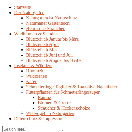
Startseite
Der Naturgarten
Naturgarten ist Naturschutz
Naturnaher Gartenteich
Heimische Sträucher
Wildblumen & Stauden
Blütezeit ab Januar bis März
Blütezeit ab April
Blütezeit ab Mai
Blütezeit ab Juni und Juli
Blütezeit ab August bis Herbst
Insekten & Wildtiere
Hummeln
Wildbienen
Käfer
Schmetterlinge Tagfalter & Tagaktive Nachtfalter
Futterpflanzen für Schmetterlingsraupen
Bäume
Blumen & Gräser
Sträucher & Heckengehölze
Wildvögel im Naturgarten
Datenschutz & Impressum